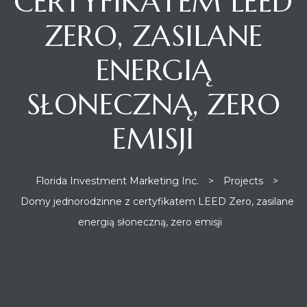
CERTYFIKATEM LEED
ZERO, ZASILANE
ycje w
dzie
ENERGIĄ
SŁONECZNĄ, ZERO
EMISJI
Florida Investment Marketing Inc.
>
Projects
>
Domy jednorodzinne z certyfikatem LEED Zero, zasilane
energią słoneczną, zero emisji
niu
urchase