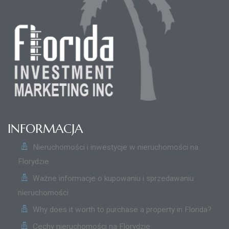
INFORMACJA
Nieruchomości i inwestycje w nieruchomości na
Florydzie
Ważne informacje o kupowaniu i sprzedawaniu
nieruchomości
Why does it worth to purchase a property in Florida?
Cechy nieruchomości na Florydzie