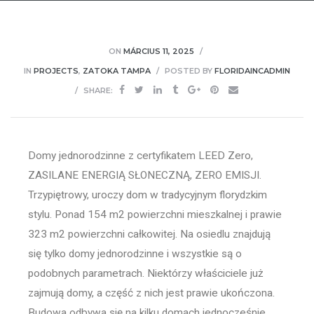
ON
MÁRCIUS 11, 2025
IN
PROJECTS
,
ZATOKA TAMPA
POSTED BY
FLORIDAINCADMIN
SHARE:
Domy jednorodzinne z certyfikatem LEED Zero,
ZASILANE ENERGIĄ SŁONECZNĄ, ZERO EMISJI.
Trzypiętrowy, uroczy dom w tradycyjnym florydzkim
stylu. Ponad 154 m2 powierzchni mieszkalnej i prawie
323 m2 powierzchni całkowitej. Na osiedlu znajdują
się tylko domy jednorodzinne i wszystkie są o
podobnych parametrach. Niektórzy właściciele już
zajmują domy, a część z nich jest prawie ukończona.
Budowa odbywa się na kilku domach jednocześnie.