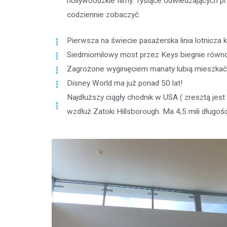
hollywoodzkie filmy. Tysiące odwiedzających pr
codziennie zobaczyć.
Pierwsza na świecie pasażerska linia lotnicza
Siedmiomilowy most przez Keys biegnie równol
Zagrożone wyginięciem manaty lubią mieszkać 
Disney World ma już ponad 50 lat!
Najdłuższy ciągły chodnik w USA ( zresztą jest
wzdłuż Zatoki Hillsborough. Ma 4,5 mili długośc