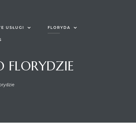
E USŁUGI
FLORYDA
S
O FLORYDZIE
orydzie