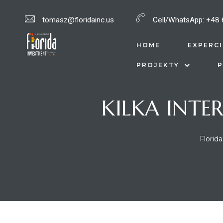
tomasz@floridainc.us
Cell/WhatsApp:
+48 
ci na
a
HOME
EXPERCI
PROJEKTY
P
ci na
KILKA INTE
Florid
któw o