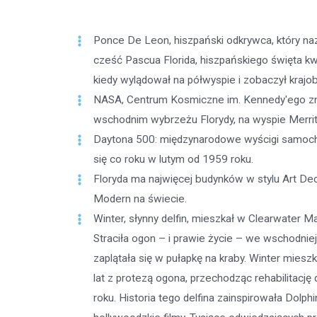
ycje w
Ponce De Leon, hiszpański odkrywca, który naz
dzie
cześć Pascua Florida, hiszpańskiego święta kw
kiedy wylądował na półwyspie i zobaczył krajob
NASA, Centrum Kosmiczne im. Kennedy'ego zna
wschodnim wybrzeżu Florydy, na wyspie Merritt
Daytona 500: międzynarodowe wyścigi samo
się co roku w lutym od 1959 roku.
Floryda ma najwięcej budynków w stylu Art Dec
Modern na świecie.
Winter, słynny delfin, mieszkał w Clearwater M
niu
Straciła ogon – i prawie życie – we wschodniej 
zaplątała się w pułapkę na kraby. Winter miesz
lat z protezą ogona, przechodząc rehabilitację
urchase
roku. Historia tego delfina zainspirowała Dolphi