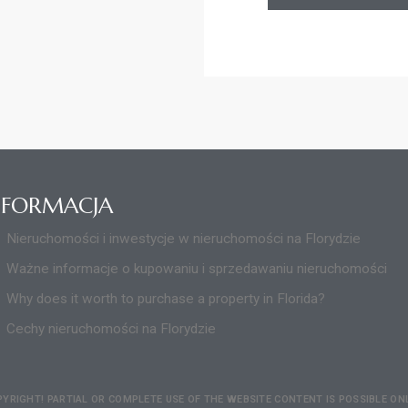
NFORMACJA
Nieruchomości i inwestycje w nieruchomości na Florydzie
Ważne informacje o kupowaniu i sprzedawaniu nieruchomości
Why does it worth to purchase a property in Florida?
Cechy nieruchomości na Florydzie
PYRIGHT! PARTIAL OR COMPLETE USE OF THE WEBSITE CONTENT IS POSSIBLE O