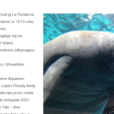
wał ją La Florida na
iatów, w 1513 roku,
raz.
jduje się na
 Island.
chodowe odbywające
o i Streamline
arine Aquarium.
części Florydy, kiedy
kała tam przez wiele
 do listopada 2021
n Tale - dwa